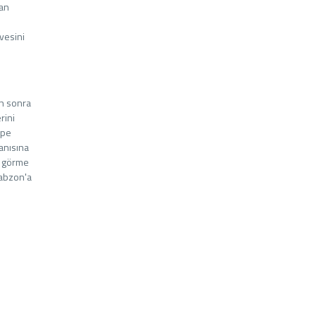
lan
vesini
an sonra
rini
epe
 anısına
ı görme
rabzon'a