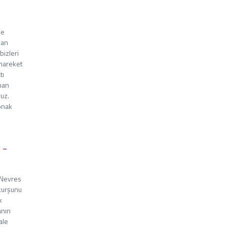
le
dan
bizleri
 hareket
tı
aman
uz.
onak
 -
 Nevres
 kurşunu
k
anın
ale