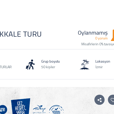
AKKALE TURU
Oylanmamış
0 yorum
Misafirlerin 0% tavsiy
Grup boyutu
Lokasyon
 TURLAR
50 kişiler
İzmir