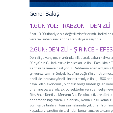
Genel Bakış
1.GÜN YOL: TRABZON - DENİZLİ
Saat 13.00 itibariyle siz değerli misafirlerimizi belirt
vererek sabah saatlerinde Denizli ye ulaşıyoruz.
2.GÜN: DENİZLİ - ŞİRİNCE - EFE
Denizli ye varışımızın ardından ilk olarak sabah kahval
Dünya’ nın 8. Harikası ve kaplıcaları ile ünlü Pamukkale 
Kenti ni gezmeye başlıyoruz. Rehberimizden aldığımız bi
çıkıyoruz. İzmir'in Selçuk İlçesi'ne bağlı 8 kilometre me
özellikle ihracata yönelik incir üretimiyle ünlü, 1800 han
dayalı olan ekonomisi, bir tütün bölgesinden gelen yeni 
önemine paralel olarak, bu sektörler yeniden gelişmey
Efes Antik Kenti ve Meryem Ana Evi olmak üzere dört bi
dönemden başlayarak Helenistik, Roma, Doğu Roma, Beyl
görmüş ve tarihinin tüm aşamalarında çok önemli bir lim
Kuşadası ziyaretimizin ardından konaklama ve akşam yem