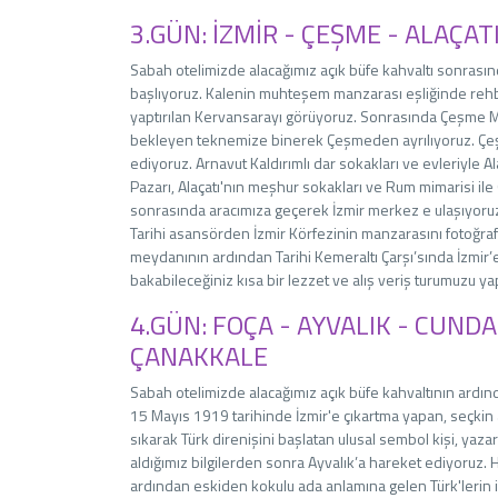
3.GÜN: İZMİR - ÇEŞME - ALAÇAT
Sabah otelimizde alacağımız açık büfe kahvaltı sonrası
başlıyoruz. Kalenin muhteşem manzarası eşliğinde rehbe
yaptırılan Kervansarayı görüyoruz. Sonrasında Çeşme Me
bekleyen teknemize binerek Çeşmeden ayrılıyoruz. Çeşme
ediyoruz. Arnavut Kaldırımlı dar sokakları ve evleriyle Ala
Pazarı, Alaçatı'nın meşhur sokakları ve Rum mimarisi il
sonrasında aracımıza geçerek İzmir merkez e ulaşıyoruz
Tarihi asansörden İzmir Körfezinin manzarasını fotoğr
meydanının ardından Tarihi Kemeraltı Çarşı’sında İzmir’
bakabileceğiniz kısa bir lezzet ve alış veriş turumuzu y
4.GÜN: FOÇA - AYVALIK - CUNDA
ÇANAKKALE
Sabah otelimizde alacağımız açık büfe kahvaltının ar
15 Mayıs 1919 tarihinde İzmir'e çıkartma yapan, seçkin
sıkarak Türk direnişini başlatan ulusal sembol kişi, yaza
aldığımız bilgilerden sonra Ayvalık’a hareket ediyoruz. 
ardından eskiden kokulu ada anlamına gelen Türk'lerin 