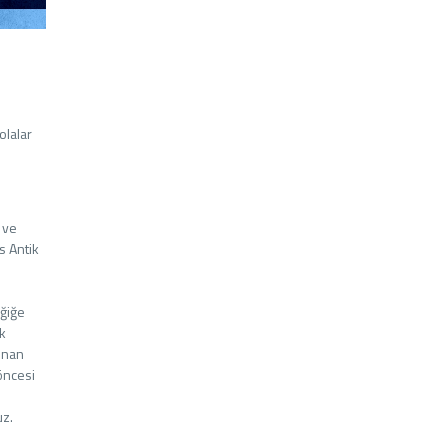
olalar
 ve
s Antik
iğiğe
ik
ınan
öncesi
uz.