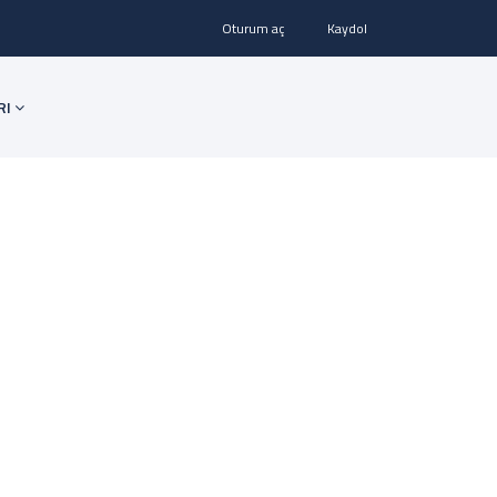
Oturum aç
Kaydol
RI