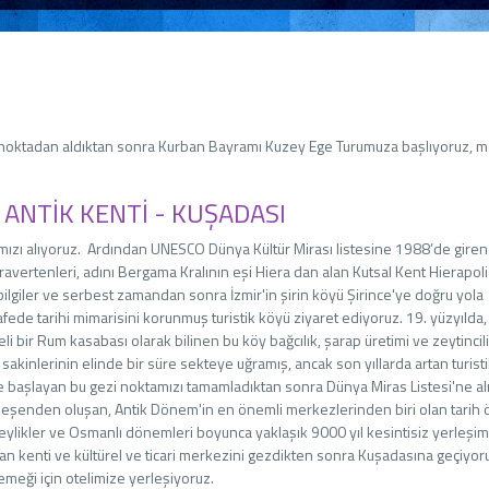
ilen noktadan aldıktan sonra Kurban Bayramı Kuzey Ege Turumuza başlıyoruz, m
S ANTİK KENTİ - KUŞADASI
tımızı alıyoruz. Ardından UNESCO Dünya Kültür Mirası listesine 1988’de giren
Travertenleri, adını Bergama Kralının eşi Hiera dan alan Kutsal Kent Hierapoli
lgiler ve serbest zamandan sonra İzmir'in şirin köyü Şirince'ye doğru yola
safede tarihi mimarisini korunmuş turistik köyü ziyaret ediyoruz. 19. yüzyılda,
eli bir Rum kasabası olarak bilinen bu köy bağcılık, şarap üretimi ve zeytincil
sakinlerinin elinde bir süre sekteye uğramış, ancak son yıllarda artan turist
e başlayan bu gezi noktamızı tamamladıktan sonra Dünya Miras Listesi'ne al
leşenden oluşan, Antik Dönem'in en önemli merkezlerinden biri olan tarih 
ikler ve Osmanlı dönemleri boyunca yaklaşık 9000 yıl kesintisiz yerleşim
an kenti ve kültürel ve ticari merkezini gezdikten sonra Kuşadasına geçiyor
eği için otelimize yerleşiyoruz.