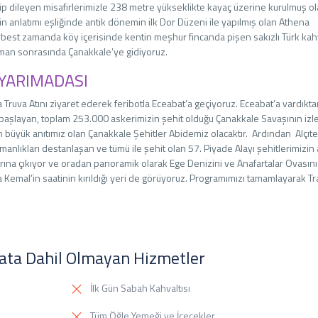
ip dileyen misafirlerimizle 238 metre yükseklikte kayaç üzerine kurulmuş o
n anlatımı eşliğinde antik dönemin ilk Dor Düzeni ile yapılmış olan Athena
best zamanda köy içerisinde kentin meşhur fincanda pişen sakızlı Türk kah
zaman sonrasında Çanakkale’ye gidiyoruz.
 YARIMADASI
 Truva Atını ziyaret ederek feribotla Eceabat’a geçiyoruz. Eceabat’a vardıkt
başlayan, toplam 253.000 askerimizin şehit olduğu Çanakkale Savaşının izle
 büyük anıtımız olan Çanakkale Şehitler Abidemiz olacaktır. Ardından Alçıt
lıkları destanlaşan ve tümü ile şehit olan 57. Piyade Alayı şehitlerimizin
yırına çıkıyor ve oradan panoramik olarak Ege Denizini ve Anafartalar Ovasın
Kemal’in saatinin kırıldığı yeri de görüyoruz. Programımızı tamamlayarak T
yata Dahil Olmayan Hizmetler
İlk Gün Sabah Kahvaltısı
Tüm Öğle Yemeği ve İçecekler