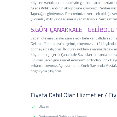
Köyü’ne vardıktan sonra köyün girişinde aracımızdan in
Assos Antik Kenti’nin akropolüne çıkıyoruz. Rehberimizi
Tapınağını görüyoruz. Rehberimizin verecek olduğu ser
yudumlayabilir ya da alışveriş yapabilirsiniz. Serbest 
5.GÜN: ÇANAKKALE - GELİBOLU
Sabah otelimizde alacağımız açık büfe kahvaltıdan sonra
Gelibolu Yarımadası’na gelmiş oluyoruz ve 1914 yılında 
görmeye başlıyoruz. İlk durak noktamız yarımadadaki en
Köyünden geçerek Çanakkale Savaşları sırasında kahraman
57. Alay Şehitliğini ziyaret ediyoruz. Ardından Conk Ba
imkânı buluyoruz. Aynı zamanda Conk Bayırında Mustafa 
doğru yola çıkıyoruz
Fiyata Dahil Olan Hizmetler / Fi
Ulaşım
Profesyonel Rehberlik Hizmeti