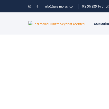
info@gezimolasi.com
0(850) 255 14 61
0(
GÜNÜBİR