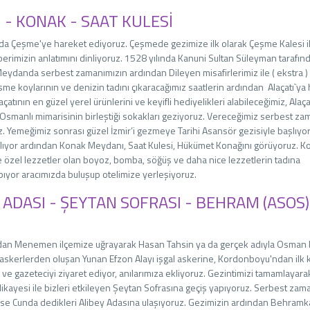
I - KONAK - SAAT KULESİ
nda Çeşme'ye hareket ediyoruz. Çeşmede gezimize ilk olarak Çeşme Kalesi i
rimizin anlatımını dinliyoruz. 1528 yılında Kanuni Sultan Süleyman tarafın
ydanda serbest zamanımızın ardından Dileyen misafirlerimiz ile ( ekstra ) 
 koylarının ve denizin tadını çıkaracağımız saatlerin ardından Alaçatı`ya
çatının en güzel yerel ürünlerini ve keyifli hediyelikleri alabileceğimiz, Alaça
e Osmanlı mimarisinin birleştiği sokakları geziyoruz. Vereceğimiz serbest z
. Yemeğimiz sonrası güzel İzmir’i gezmeye Tarihi Asansör gezisiyle başlıyor
aflıyor ardından Konak Meydanı, Saat Kulesi, Hükümet Konağını görüyoruz. K
e özel lezzetler olan boyoz, bomba, söğüş ve daha nice lezzetlerin tadına
apıyor aracımızda buluşup otelimize yerleşiyoruz.
 ADASI - ŞEYTAN SOFRASI - BEHRAM (ASOS)
dından Menemen ilçemize uğrayarak Hasan Tahsin ya da gerçek adıyla Osman
 askerlerden oluşan Yunan Efzon Alayı işgal askerine, Kordonboyu'ndan ilk
r ve gazeteciyi ziyaret ediyor, anılarımıza ekliyoruz. Gezintimizi tamamlayara
Hikayesi ile bizleri etkileyen Şeytan Sofrasına geçiş yapıyoruz. Serbest zam
ise Cunda dedikleri Alibey Adasına ulaşıyoruz. Gezimizin ardından Behramk