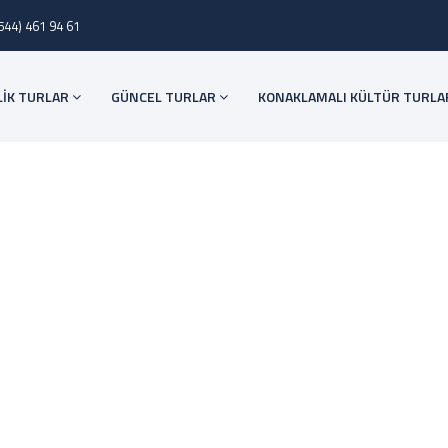
544) 461 94 61
LİK TURLAR
GÜNCEL TURLAR
KONAKLAMALI KÜLTÜR TURLA