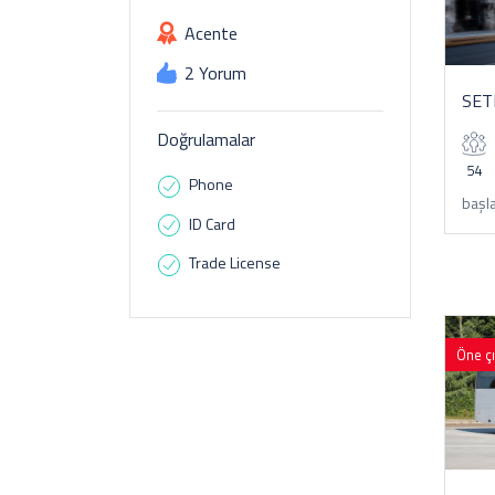
Acente
2 Yorum
SET
Doğrulamalar
54
Phone
başla
ID Card
Trade License
Öne ç