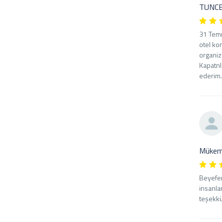
TUNC
31 Temm
otel kon
organiza
Kapatnla
ederim.
Mükemm
Beyefen
insanla
teşekkür