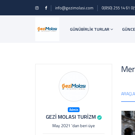
info@gezimolasi.com
0(850) 255 14 61
0(
GÜNÜBİRLİK TURLAR
GÜNCE
Mer
ARAÇL
Admin
GEZİ MOLASI TURİZM
May 2021 'dan beri üye