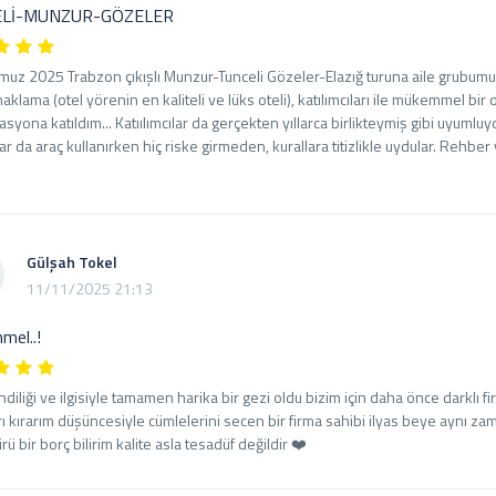
ELİ-MUNZUR-GÖZELER
uz 2025 Trabzon çıkışlı Munzur-Tunceli Gözeler-Elazığ turuna aile grubumuzla 
aklama (otel yörenin en kaliteli ve lüks oteli), katılımcıları ile mükemmel bir 
syona katıldım... Katıılımcılar da gerçekten yıllarca birlikteymiş gibi uyumluy
r da araç kullanırken hiç riske girmeden, kurallara titizlikle uydular. Rehber
Gülşah Tokel
11/11/2025 21:13
el..!
diliği ve ilgisiyle tamamen harika bir gezi oldu bizim için daha önce darklı 
rı kırarım düşüncesiyle cümlelerini secen bir firma sahibi ilyas beye aynı z
ü bir borç bilirim kalite asla tesadüf değildir ❤️