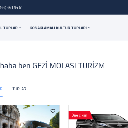
544) 461 94 61
L TURLAR
KONAKLAMALI KÜLTÜR TURLARI
haba ben GEZİ MOLASI TURİZM
AR
TURLAR
Öne çıkan