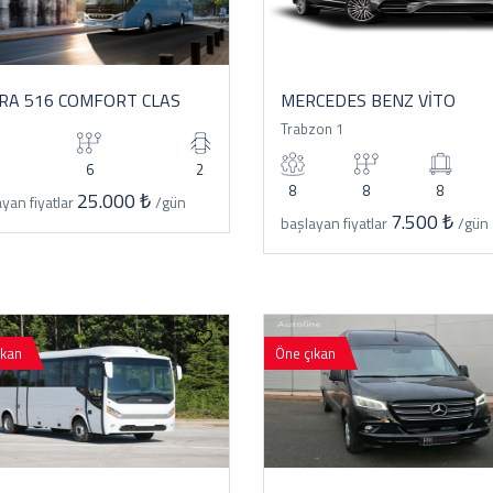
RA 516 COMFORT CLAS
MERCEDES BENZ VİTO
Trabzon 1
6
2
8
8
8
25.000 ₺
yan fiyatlar
/gün
7.500 ₺
başlayan fiyatlar
/gün
ıkan
Öne çıkan