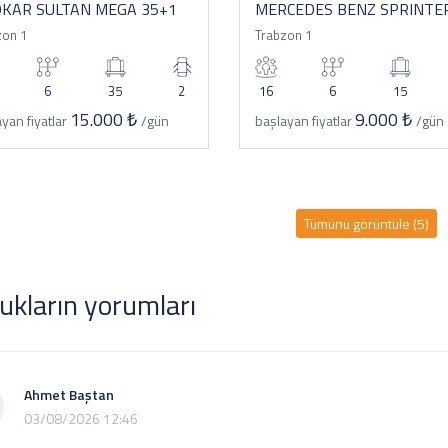
KAR SULTAN MEGA 35+1
MERCEDES BENZ SPRINTE
zon 1
Trabzon 1
6
35
2
16
6
15
15.000 ₺
9.000 ₺
yan fiyatlar
/gün
başlayan fiyatlar
/gün
Tümünü görüntüle (5)
ukların yorumları
Ahmet Baştan
03/08/2026 12:46