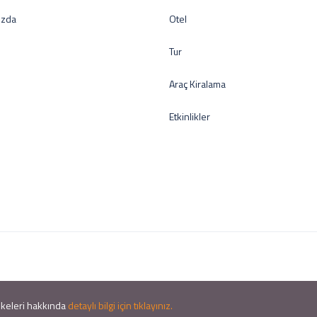
ızda
Otel
Tur
Araç Kiralama
Etkinlikler
 İlkeleri hakkında
detaylı bilgi için tıklayınız.