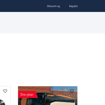
Oturum aç
Kaydol
Öne çıkan