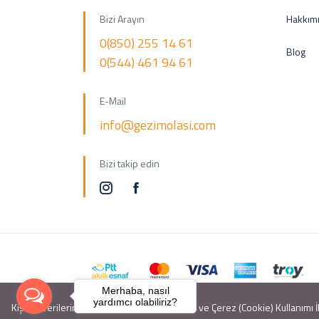
Bizi Arayın
Hakkım
0(850) 255 14 61
Blog
0(544) 461 94 61
E-Mail
info@gezimolasi.com
Bizi takip edin
Merhaba, nasıl
Copyright © 2018 Gezi Molası. Tüm Hakları Saklıdır.
yardımcı olabiliriz?
Kişisel Verilerin Korunması, Gizlilik Politikası ve Çerez (Cookie) Kullanımı