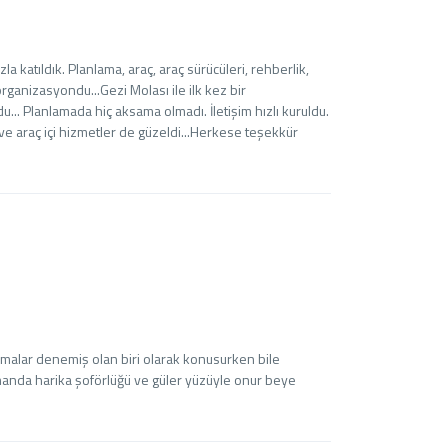
katıldık. Planlama, araç, araç sürücüleri, rehberlik,
organizasyondu...Gezi Molası ile ilk kez bir
du... Planlamada hiç aksama olmadı. İletişim hızlı kuruldu.
 ve araç içi hizmetler de güzeldi...Herkese teşekkür
firmalar denemiş olan biri olarak konusurken bile
amanda harika şoförlüğü ve güler yüzüyle onur beye