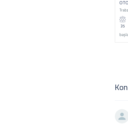
OTO
Trab
35
başla
Kon