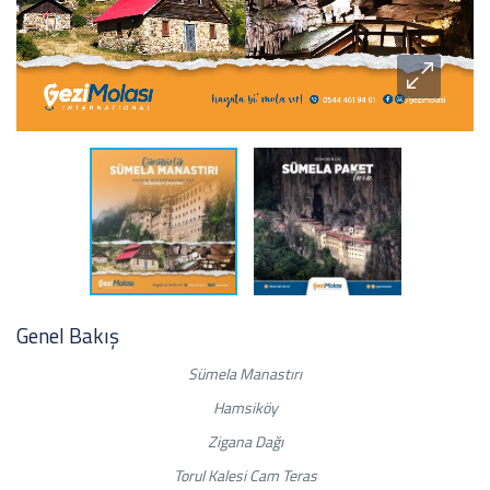
Genel Bakış
Sümela Manastırı
Hamsiköy
Zigana Dağı
Torul Kalesi Cam Teras