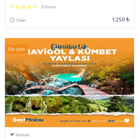
0 Yorum
1.250 ₺
1Gün
Öne çıkan
Giresun